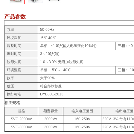
产品参数
频率
50-60Hz
环境温度
-5℃-40℃
调整时间
单相：<1.0秒(输入电压变化10%时)
三相：≤0.
延时时间
3～10秒(短)
波形失真
1.0～3.0% 无附加波形失真
环境温度
单相：-5℃～+40℃
三相：-10
效率
大于90%
耐压
符合部颁标准
执行标准
DYB001-2013
相关规格
规格
额定容量
输入电压范围
输出电压范
SVC-2000VA
2000VA
160-250V
220V±3% 带有11
SVC-3000VA
3000VA
160-250V
220V±3% 带有11