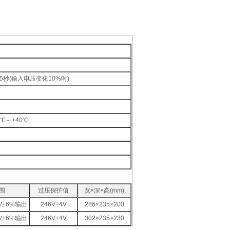
5秒(输入电压变化10%时)
℃～+40℃
围
过压保护值
宽×深×高(mm)
0V±6%输出
246V±4V
286×235×200
0V±6%输出
246V±4V
302×235×230