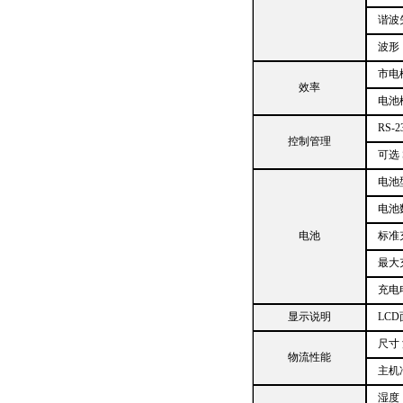
谐波
波形
市电
效率
电池
RS-2
控制管理
可选
电池型
电池
电池
标准
最大
充电电
显示说明
LC
尺寸 
物流性能
主机净
湿度：